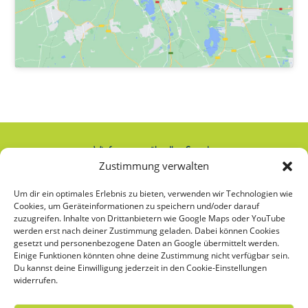
Wir freuen uns über Ihre Spende:
Zustimmung verwalten
IBAN: AT74 2020 2000 0000 2063
Um dir ein optimales Erlebnis zu bieten, verwenden wir Technologien wie
Cookies, um Geräteinformationen zu speichern und/oder darauf
zuzugreifen. Inhalte von Drittanbietern wie Google Maps oder YouTube
werden erst nach deiner Zustimmung geladen. Dabei können Cookies
Was bedeutet das Sternchen bei
gesetzt und personenbezogene Daten an Google übermittelt werden.
Einige Funktionen könnten ohne deine Zustimmung nicht verfügbar sein.
Frauen*?
Du kannst deine Einwilligung jederzeit in den Cookie-Einstellungen
widerrufen.
Unsere frauenspezifischen Angebote richten sich an alle, die sich selbst als Frau*
verstehen oder als Frau* sozialisiert wurden. Das Sternchen bei Frauen
*
soll die