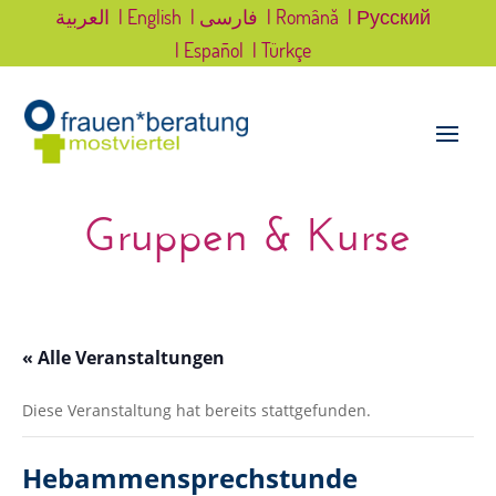
العربية
| English
| فارسی
| Română
| Русский
| Español
| Türkçe
Gruppen & Kurse
« Alle Veranstaltungen
Diese Veranstaltung hat bereits stattgefunden.
Hebammensprechstunde