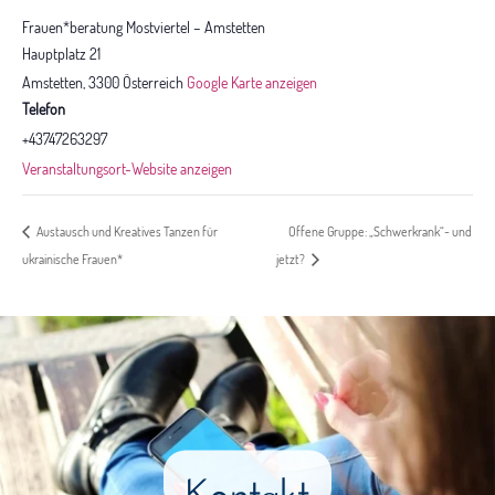
Frauen*beratung Mostviertel – Amstetten
Hauptplatz 21
Amstetten
,
3300
Österreich
Google Karte anzeigen
Telefon
+43747263297
Veranstaltungsort-Website anzeigen
Offene Gruppe: „Schwerkrank“- und
Austausch und Kreatives Tanzen für
ukrainische Frauen*
jetzt?
Kontakt