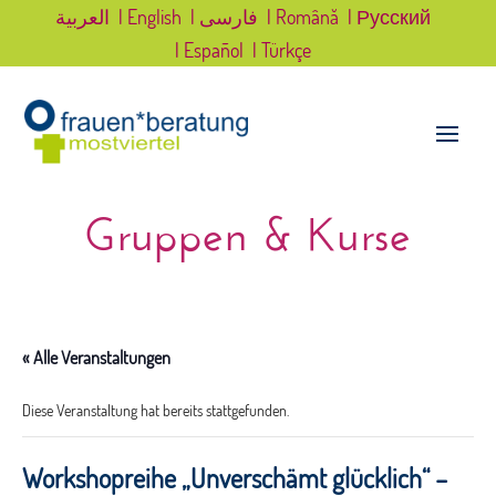
العربية
| English
| فارسی
| Română
| Русский
| Español
| Türkçe
Gruppen & Kurse
« Alle Veranstaltungen
Diese Veranstaltung hat bereits stattgefunden.
Workshopreihe „Unverschämt glücklich“ –