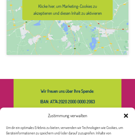
Klicke hier, um Marketing-Cookies zu
akzeptieren und diesen Inhalt zu aktivieren
Wir freuen uns über Ihre Spende:
IBAN: AT74 2020 2000 0000 2063
Zustimmung verwalten
Um dir ein optimales Erlebnis zu bieten, verwenden wir Technologien wie Cookies, um
Was bedeutet das Sternchen bei
Geräteinformationen zu speichern und/oder darauf zuzugreifen. Inhalte von