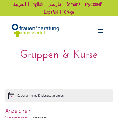
العربية
| English
| فارسی
| Română
| Русский
| Español
| Türkçe
Gruppen & Kurse
Es wurden keine Ergebnisse gefunden.
Hinweis
Anzeichen
Veranstaltungen
Anzeichen