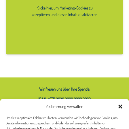
Klicke hier, um Marketing-Cookies zu
akzeptieren und diesen Inhalt zu aktivieren
Wir freuen uns über Ihre Spende:
IBAN: AT74 2020 2000 0000 2063
Zustimmung verwalten
Um dir ein optimales Erlebnis zu bieten, verwenden wir Technologien wie Cookies, um
Geräteinformationen zu speichern und/oder darauf zuzugreifen. Inhalte von
Was bedeutet das Sternchen bei
Drittanbietern wie Google Maps oder YouTube werden erst nach deiner Zustimmung