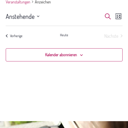
Veranstaltungen
Anzeichen
Veranst
Ver
Anstehende
Suche
Liste
Ans
Suche
Datum
Nav
und
wählen.
Ansichte
Heute
Nächste
Veranstaltungen
Vorherige
Veranstal
Navigat
Kalender abonnieren