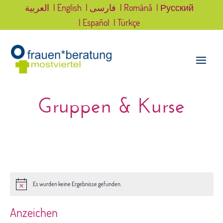
العربية
| English
| فارسی
| Română
| Русский
| Español
| Türkçe
Gruppen & Kurse
Es wurden keine Ergebnisse gefunden.
Hinweis
Anzeichen