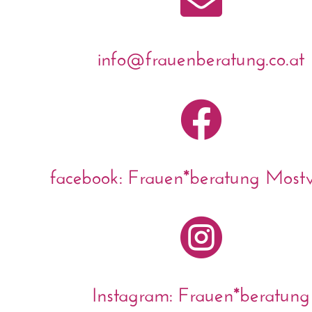

info@frauenberatung.co.at

facebook: Frauen*beratung Mostvi

Instagram: Frauen*beratung