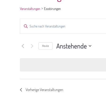
Veranstaltungen
Essstörungen
Veranstaltungen
Bitte
Suche
Schlüsselwort
und
eingeben.
Ansichten,
Suche
Navigation
Anstehende
nach
Heute
Veranstaltungen
Datum
Schlüsselwort.
wählen.
Vorherige
Veranstaltungen