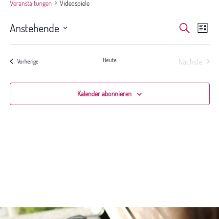
Veranstaltungen
Videospiele
Veranst
Ver
Anstehende
Suche
Liste
Ans
Suche
Datum
Nav
und
wählen.
Ansichte
Heute
Nächste
Veranstaltungen
Vorherige
Veranstal
Navigat
Kalender abonnieren