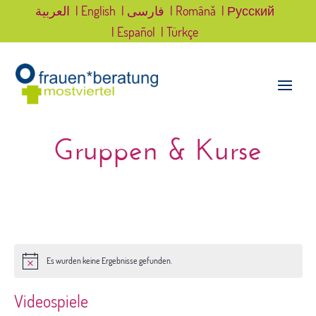
العربية
| English
| فارسی
| Română
| Русский
| Español
| Türkçe
Gruppen & Kurse
Es wurden keine Ergebnisse gefunden.
Hinweis
Videospiele