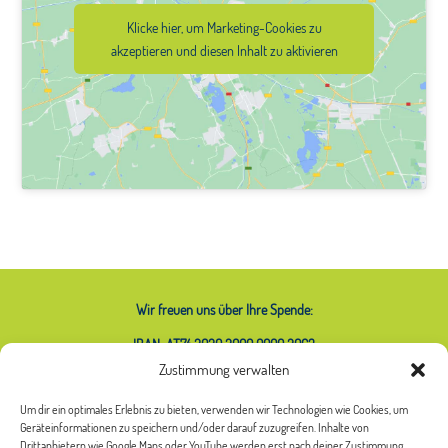
Klicke hier, um Marketing-Cookies zu
akzeptieren und diesen Inhalt zu aktivieren
Wir freuen uns über Ihre Spende:
IBAN: AT74 2020 2000 0000 2063
Zustimmung verwalten
Um dir ein optimales Erlebnis zu bieten, verwenden wir Technologien wie Cookies, um
Geräteinformationen zu speichern und/oder darauf zuzugreifen. Inhalte von
Was bedeutet das Sternchen bei
Drittanbietern wie Google Maps oder YouTube werden erst nach deiner Zustimmung