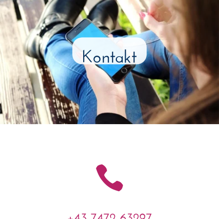
Kontakt

+43 7472 63297