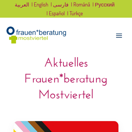
العربية
| English
| فارسی
| Română
| Русский
| Español
| Türkçe
Aktuelles
Frauen*beratung
Mostviertel