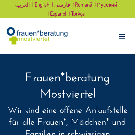
العربية
| English
| فارسی
| Română
| Русский
| Español
| Türkçe
Frauen*beratung
Mostviertel
Wir sind eine offene Anlaufstelle
für alle Frauen*, Mädchen* und
Familien in schwierigen