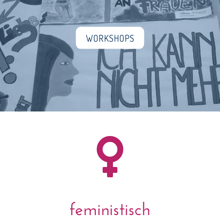
WORKSHOPS

feministisch