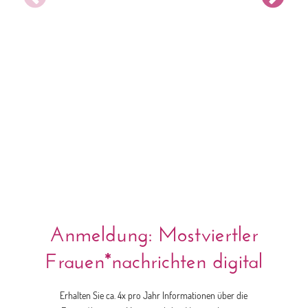
Endo.
Selbs
Betro
Endo
Feb. 18, 
Anmeldung: Mostviertler
Frauen*nachrichten digital
Erhalten Sie ca. 4x pro Jahr Informationen über die