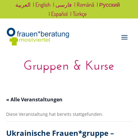
العربية
| English
| فارسی
| Română
| Русский
| Español
| Türkçe
Gruppen & Kurse
« Alle Veranstaltungen
Diese Veranstaltung hat bereits stattgefunden.
Ukrainische Frauen*gruppe –