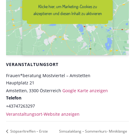
Klicke hier, um Marketing-Cookies zu
Klicke hier, um Marketing-Cookies zu
akzeptieren und diesen Inhalt zu
akzeptieren und diesen Inhalt zu aktivieren
aktivieren
VERANSTALTUNGSORT
Frauen*beratung Mostviertel – Amstetten
Hauptplatz 21
Amstetten
,
3300
Österreich
Google Karte anzeigen
Telefon
+43747263297
Veranstaltungsort-Website anzeigen
Stöpserltreffen – Erste
Simsalaklang – Sommerkurs- Miniklänge