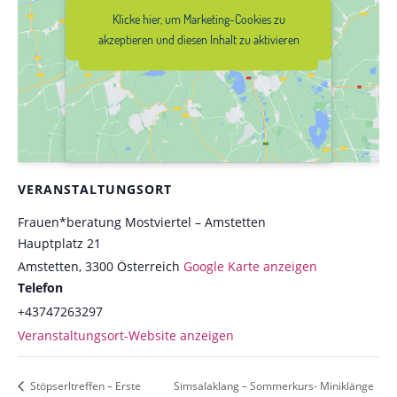
Klicke hier, um Marketing-Cookies zu
Klicke hier, um Marketing-Cookies zu
akzeptieren und diesen Inhalt zu
akzeptieren und diesen Inhalt zu aktivieren
aktivieren
VERANSTALTUNGSORT
Frauen*beratung Mostviertel – Amstetten
Hauptplatz 21
Amstetten
,
3300
Österreich
Google Karte anzeigen
Telefon
+43747263297
Veranstaltungsort-Website anzeigen
Stöpserltreffen – Erste
Simsalaklang – Sommerkurs- Miniklänge