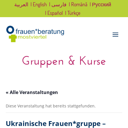
العربية
| English
| فارسی
| Română
| Русский
| Español
| Türkçe
Gruppen & Kurse
« Alle Veranstaltungen
Diese Veranstaltung hat bereits stattgefunden.
Ukrainische Frauen*gruppe –