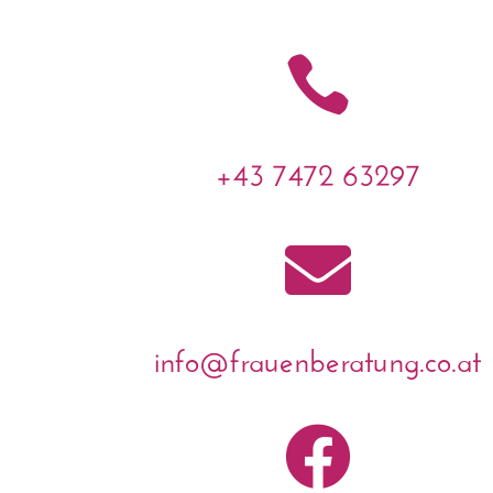

+43 7472 63297

info@frauenberatung.co.at
