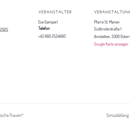
S
VERANSTALTER
VERANSTALTUN
Eva Gamperl
Pfarre St. Marien
Telefon
Südtirolerstraße 1
 2025
+43 660 2524660
Amstetten
,
3300
Österr
Google Karte anzeigen
ische Frauen*
Simsalaklang