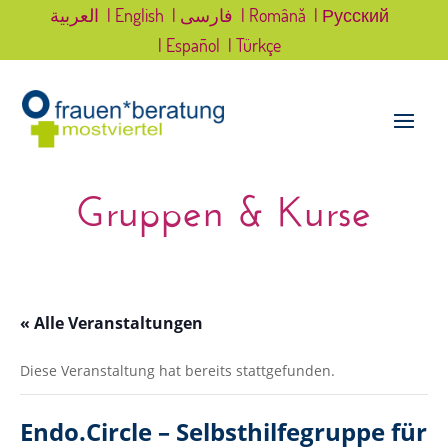
العربية
| English
| فارسی
| Română
| Русский
| Español
| Türkçe
Gruppen & Kurse
« Alle Veranstaltungen
Diese Veranstaltung hat bereits stattgefunden.
Endo.Circle – Selbsthilfegruppe für