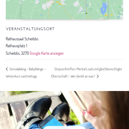
VERANSTALTUNGSORT
Rathaussaal Scheibbs
Rathausplatz 1
Scheibbs
,
3270
Google Karte anzeigen
Stöpserltreffen: Mental Load und gleichberechtigte
Simsalaklang – Babyklänge –
Winterkurs nachmittags
Elternschaft – Wer denkt an was?