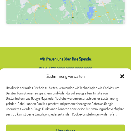
Wir freuen uns über Ihre Spende:
IBAN: AT74 2020 2000 0000 2063
Zustimmung verwalten
Um dir ein optimales Erlebnis zu bieten, verwenden wir Technologien wie Cookies, um
Geräteinformationen zu speichern und/oder darauf zuzugreifen. Inhalte von
Was bedeutet das Sternchen bei
Drittanbietern wie Google Maps oder YouTube werden erst nach deiner Zustimmung
geladen. Dabei können Cookies gesetzt und personenbezogene Daten an Google
Frauen*?
übermittelt werden. Einige Funktionen könnten ohne deine Zustimmung nicht verfügbar
sein. Du kannst deine Einwilligung jederzeit in den Cookie-Einstellungen widerrufen.
Unsere frauenspezifischen Angebote richten sich an alle, die sich selbst als Frau*
verstehen oder als Frau* sozialisiert wurden. Das Sternchen bei Frauen
*
soll die
Vielfalt der möglichen Bedeutungen und Identitäten von Frauen* sichtbar
Akzeptieren