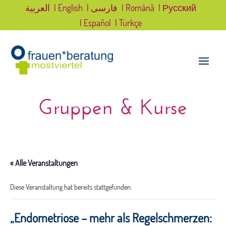
العربية
| English
| فارسی
| Română
| Русский
| Español
| Türkçe
Gruppen & Kurse
« Alle Veranstaltungen
Diese Veranstaltung hat bereits stattgefunden.
„Endometriose – mehr als Regelschmerzen: