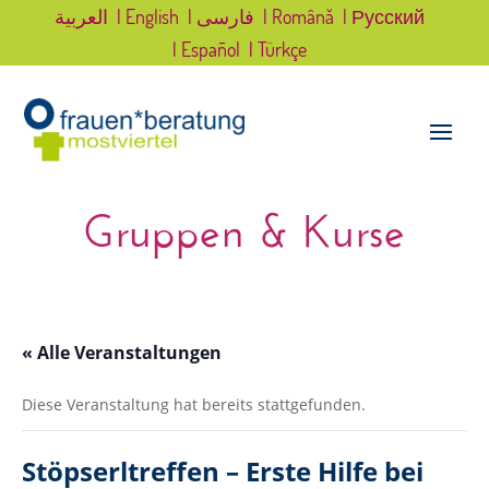
العربية
| English
| فارسی
| Română
| Русский
| Español
| Türkçe
Gruppen & Kurse
« Alle Veranstaltungen
Diese Veranstaltung hat bereits stattgefunden.
Stöpserltreffen – Erste Hilfe bei