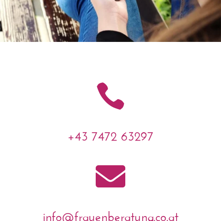

+43 7472 63297

info@frauenberatung.co.at