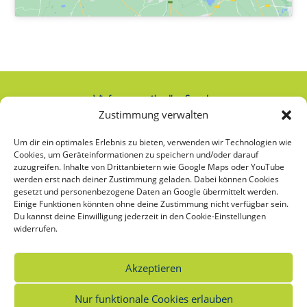
Wir freuen uns über Ihre Spende:
Zustimmung verwalten
IBAN: AT74 2020 2000 0000 2063
Um dir ein optimales Erlebnis zu bieten, verwenden wir Technologien wie
Cookies, um Geräteinformationen zu speichern und/oder darauf
zuzugreifen. Inhalte von Drittanbietern wie Google Maps oder YouTube
werden erst nach deiner Zustimmung geladen. Dabei können Cookies
Was bedeutet das Sternchen bei
gesetzt und personenbezogene Daten an Google übermittelt werden.
Einige Funktionen könnten ohne deine Zustimmung nicht verfügbar sein.
Frauen*?
Du kannst deine Einwilligung jederzeit in den Cookie-Einstellungen
widerrufen.
Unsere frauenspezifischen Angebote richten sich an alle, die sich selbst als Frau*
verstehen oder als Frau* sozialisiert wurden. Das Sternchen bei Frauen
*
soll die
Vielfalt der möglichen Bedeutungen und Identitäten von Frauen* sichtbar
Akzeptieren
machen.
Nur funktionale Cookies erlauben