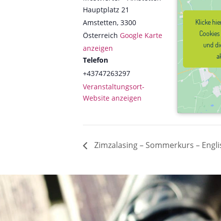
Hauptplatz 21
Amstetten
,
3300
Klicke hi
Klicke hi
Cookies
Cookies
Österreich
Google Karte
und di
und di
anzeigen
a
a
Telefon
+43747263297
Veranstaltungsort-
Website anzeigen
Zimzalasing – Sommerkurs – Englis