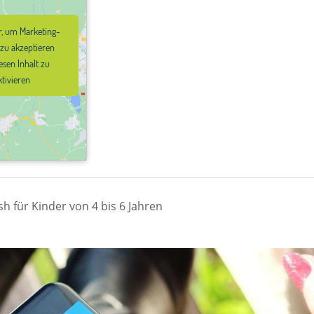
er, um Marketing-
er, um Marketing-
 zu akzeptieren
 zu akzeptieren
esen Inhalt zu
esen Inhalt zu
ktivieren
ktivieren
h für Kinder von 4 bis 6 Jahren