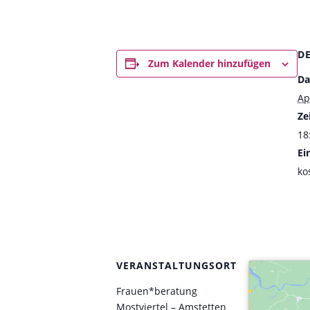
D
Zum Kalender hinzufügen
Da
Ap
Zei
18
Ein
ko
VERANSTALTUNGSORT
Frauen*beratung
Mostviertel – Amstetten