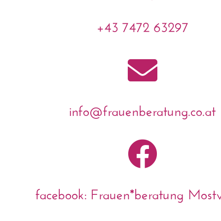
+43 7472 63297

info@frauenberatung.co.at

facebook: Frauen*beratung Mostvi