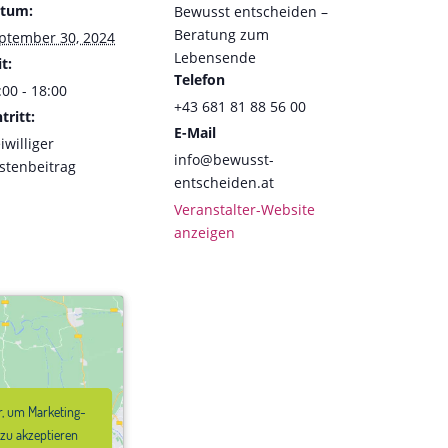
tum:
Bewusst entscheiden –
Beratung zum
ptember 30, 2024
Lebensende
t:
Telefon
:00 - 18:00
+43 681 81 88 56 00
tritt:
E-Mail
iwilliger
info@bewusst-
stenbeitrag
entscheiden.at
Veranstalter-Website
anzeigen
er, um Marketing-
er, um Marketing-
 zu akzeptieren
 zu akzeptieren