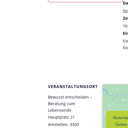
Da
Se
Zei
16
Ein
fre
Ko
VERANSTALTUNGSORT
Bewusst entscheiden –
Beratung zum
Lebensende
Hauptplatz 21
Klicke hi
Klicke hi
Amstetten
,
3300
Cookies
Cookies