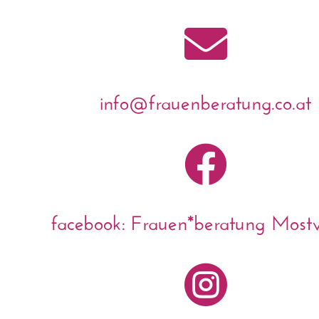

info@frauenberatung.co.at

facebook: Frauen*beratung Mostvi
