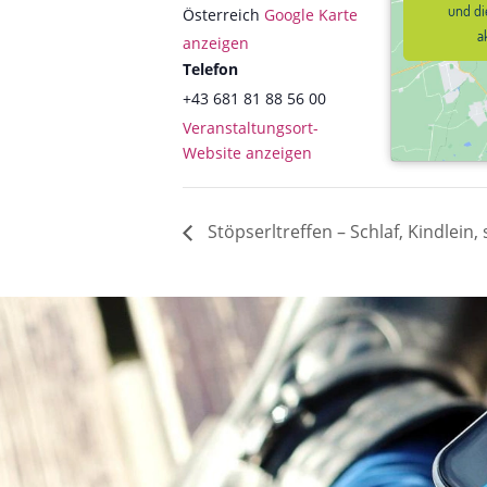
und di
und di
Österreich
Google Karte
a
a
anzeigen
Telefon
+43 681 81 88 56 00
Veranstaltungsort-
Website anzeigen
Stöpserltreffen – Schlaf, Kindlein, 