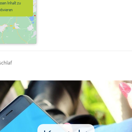
esen Inhalt zu
esen Inhalt zu
ktivieren
ktivieren
schlaf