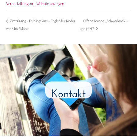
Veranstaltungsort-Website anzeigen
Offene Gruppe: „Schwerkrank“-
Zimzalasing – Frühlingskurs – English für Kinder
von 4 bis 6 Jahre
und jetzt?
Kontakt