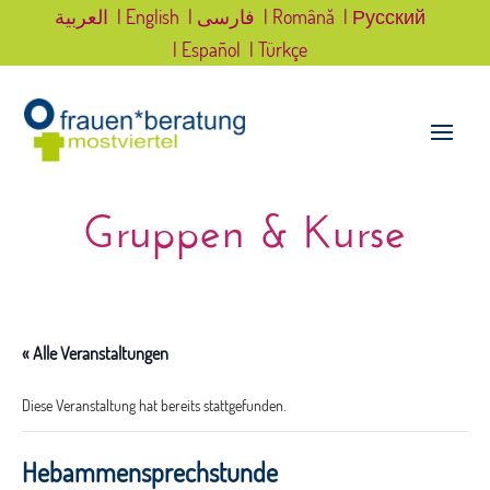
العربية
| English
| فارسی
| Română
| Русский
| Español
| Türkçe
Gruppen & Kurse
« Alle Veranstaltungen
Diese Veranstaltung hat bereits stattgefunden.
Hebammensprechstunde