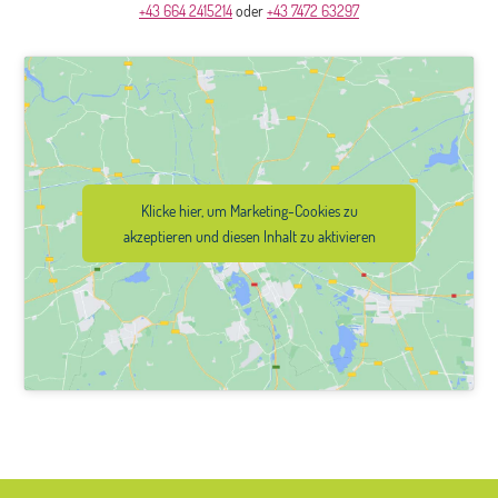
+43 664 2415214
oder
+43 7472 63297
Klicke hier, um Marketing-Cookies zu
akzeptieren und diesen Inhalt zu aktivieren