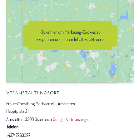
Klicke hier, um Marketing-Cookies zu
Klicke hier, um Marketing-Cookies zu
akzeptieren und diesen Inhalt zu
akzeptieren und diesen Inhalt zu aktivieren
aktivieren
VERANSTALTUNGSORT
Frauen*beratung Mostviertel – Amstetten
Hauptplatz 21
Amstetten
,
3300
Österreich
Google Karte anzeigen
Telefon
+43747263297