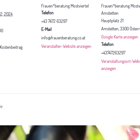
Frauen*beratung Mostviertel
Frauen*beratung Mostvi
Telefon
Amstetten
2, 2024
Hauptplatz 21
+43 7472 63297
Amstetten
,
3300
Österr
E-Mail
30
Google Karte anzeigen
info@frauenberatung.co.at
Telefon
Veranstalter-Website anzeigen
r Kostenbeitrag
+43747263297
Veranstaltungsort-Webs
anzeigen
le