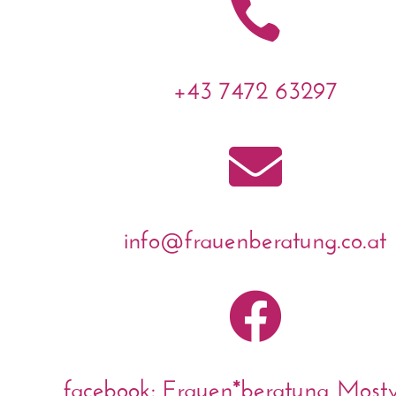

+43 7472 63297

info@frauenberatung.co.at

facebook: Frauen*beratung Mostvi