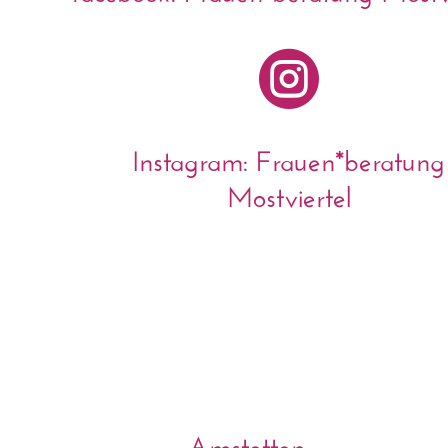

Instagram: Frauen*beratung
Mostviertel
Amstetten