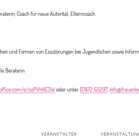
aterin, Coach für neue Autorität, Elterncoach
chen und Formen von Essstörungen bei Jugendlichen sowie Inform
le Beraterin
.office.com/e/sizPVhKE3W
oder unter
07472 63297
,
info@frauenbe
S
VERANSTALTER
VERANSTALTUN