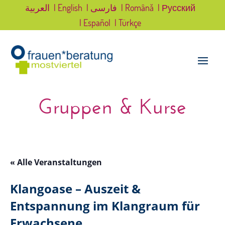
العربية
| English
| فارسی
| Română
| Русский
| Español
| Türkçe
Gruppen & Kurse
« Alle Veranstaltungen
Klangoase – Auszeit &
Entspannung im Klangraum für
Erwachsene