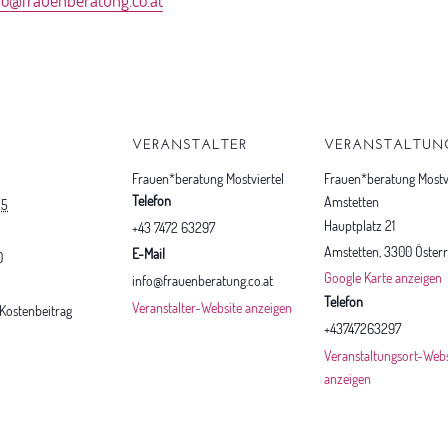
S
VERANSTALTER
VERANSTALTUN
Frauen*beratung Mostviertel
Frauen*beratung Mostvi
Telefon
Amstetten
25
Hauptplatz 21
+43 7472 63297
Amstetten
,
3300
Österr
E-Mail
0
Google Karte anzeigen
info@frauenberatung.co.at
Telefon
Veranstalter-Website anzeigen
r Kostenbeitrag
+43747263297
Veranstaltungsort-Webs
anzeigen