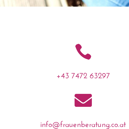

+43 7472 63297

info@frauenberatung.co.at