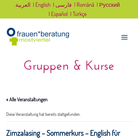
العربية
| English
| فارسی
| Română
| Русский
| Español
| Türkçe
Gruppen & Kurse
« Alle Veranstaltungen
Diese Veranstaltung hat bereits stattgefunden.
Zimzalasing – Sommerkurs – English für