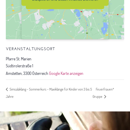
aktivieren
VERANSTALTUNGSORT
Pfarre St. Marien
Südtirolerstraße 1
Amstetten
,
3300
Österreich
Google Karte anzeigen
Feuerfrauen*
Simsalaklang – Sommerkurs – Maxiklänge für Kinder von 3 bis 5
Jahre
Gruppe