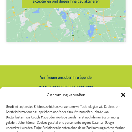
akzeptieren und diesen Inhalt zu aktivieren
Wir freuen uns über Ihre Spende:
IBAN: AT74 2020 2000 0000 2063
Zustimmung verwalten
Um dir ein optimales Erlebnis zu bieten, verwenden wir Technologien wie Cookies, um
Geräteinformationen zu speichern und/oder darauf zuzugreifen. Inhalte von
Was bedeutet das Sternchen bei
Drittanbietern wie Google Maps oder YouTube werden erst nach deiner Zustimmung
geladen. Dabei können Cookies gesetzt und personenbezogene Daten an Google
Frauen*?
übermittelt werden. Einige Funktionen könnten ohne deine Zustimmung nicht verfügbar