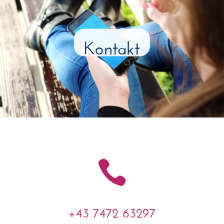
Kontakt

+43 7472 63297