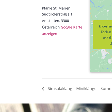
Pfarre St. Marien
Südtirolerstraße 1
Amstetten
,
3300
Klicke hi
Klicke hi
Österreich
Google Karte
Cookies
Cookies
anzeigen
und di
und di
a
a
Simsalaklang – Miniklänge – Som