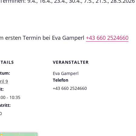
minen: 9.4., 16.4., 23.4., 30.4., 7.5., 21.5., 28.5.2026
m ersten Termin bei Eva Gamperl
+43 660 2524660
ETAILS
VERANSTALTER
tum:
Eva Gamperl
Telefon
ril 9
+43 660 2524660
t:
:00 - 10:35
tritt:
0