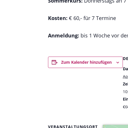
Sommerkurs:
Donnerstags an 7 Ter
Kosten:
€ 60,- für 7 Termine
Anmeldung:
bis 1 Woche vor de
D
Zum Kalender hinzufügen
Da
Ap
Zei
10
Ein
€6
VERANSTALTUNGSORT