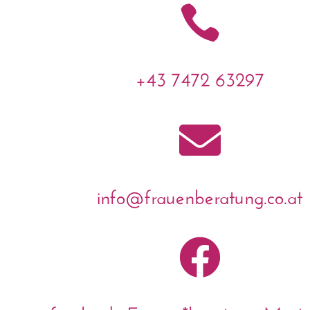

+43 7472 63297

info@frauenberatung.co.at
