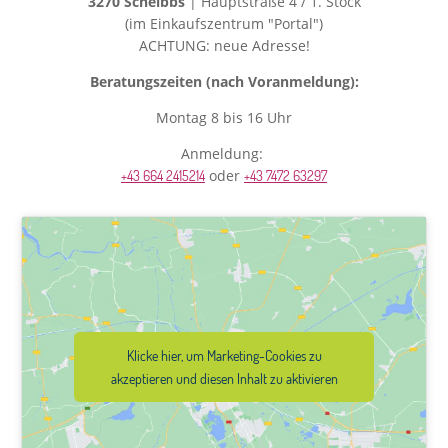
3270 Scheibbs
| Hauptstraße 4 / 1. Stock
(im Einkaufszentrum "Portal")
ACHTUNG: neue Adresse!
Beratungszeiten (nach Voranmeldung):
Montag 8 bis 16 Uhr
Anmeldung:
oder
+43 664 2415214
+43 7472 63297
Klicke hier, um Marketing-Cookies zu
akzeptieren und diesen Inhalt zu aktivieren