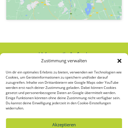
Wir freuen uns über Ihre Spende:
Zustimmung verwalten
IBAN: AT74 2020 2000 0000 2063
Um dir ein optimales Erlebnis zu bieten, verwenden wir Technologien wie
Cookies, um Geräteinformationen zu speichern und/oder darauf
zuzugreifen. Inhalte von Drittanbietern wie Google Maps oder YouTube
werden erst nach deiner Zustimmung geladen. Dabei können Cookies
Was bedeutet das Sternchen bei
gesetzt und personenbezogene Daten an Google übermittelt werden.
Einige Funktionen könnten ohne deine Zustimmung nicht verfügbar sein.
Frauen*?
Du kannst deine Einwilligung jederzeit in den Cookie-Einstellungen
widerrufen.
Unsere frauenspezifischen Angebote richten sich an alle, die sich selbst als Frau*
verstehen oder als Frau* sozialisiert wurden. Das Sternchen bei Frauen
*
soll die
Vielfalt der möglichen Bedeutungen und Identitäten von Frauen* sichtbar
Akzeptieren