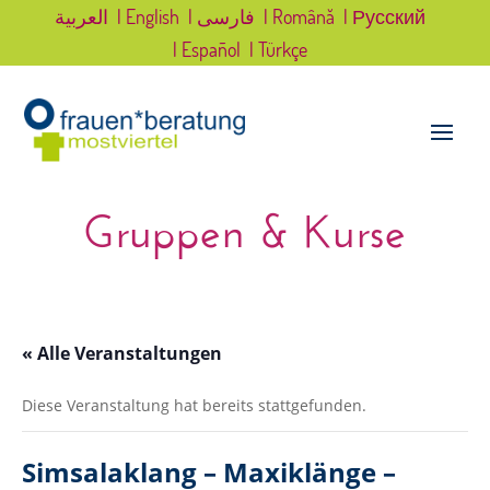
العربية
| English
| فارسی
| Română
| Русский
| Español
| Türkçe
Gruppen & Kurse
« Alle Veranstaltungen
Diese Veranstaltung hat bereits stattgefunden.
Simsalaklang – Maxiklänge –