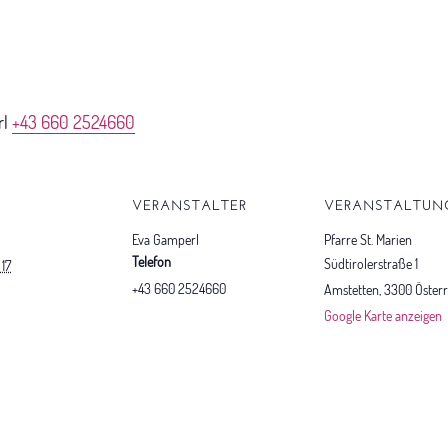
rl
+43 660 2524660
S
VERANSTALTER
VERANSTALTUN
Eva Gamperl
Pfarre St. Marien
Telefon
Südtirolerstraße 1
17
+43 660 2524660
Amstetten
,
3300
Österr
Google Karte anzeigen