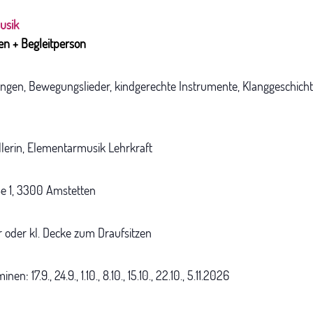
usik
ren + Begleitperson
ingen, Bewegungslieder, kindgerechte Instrumente, Klanggeschicht
llerin, Elementarmusik Lehrkraft
aße 1, 3300 Amstetten
r oder kl. Decke zum Draufsitzen
: 17.9., 24.9., 1.10., 8.10., 15.10., 22.10., 5.11.2026