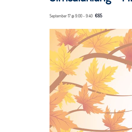
€65
September 17 @ 9:00
-
9:40