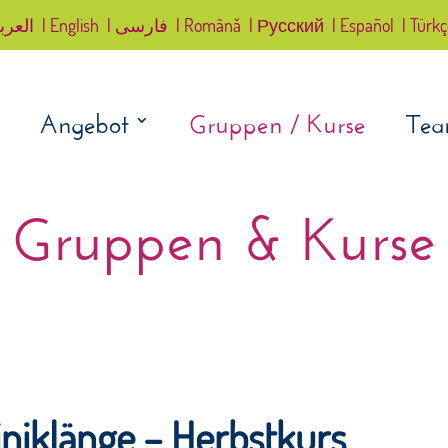
العرب
| English
| فارسی
| Română
| Русский
| Español
| Türk
Angebot
Gruppen / Kurse
Te
Gruppen & Kurse
iniklänge – Herbstkurs