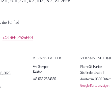
, 20.11., 27.11., 4.12., 11.12., 18.12., 8.1. 2026
 die Hälfte)
rl
+43 660 2524660
S
VERANSTALTER
VERANSTALTUN
Eva Gamperl
Pfarre St. Marien
Telefon
Südtirolerstraße 1
3, 2025
+43 660 2524660
Amstetten
,
3300
Österr
Google Karte anzeigen
5