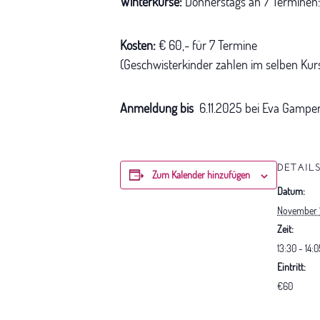
Winterkurse:
Donnerstags an 7 Terminen: 13.11.
Kosten:
€ 60,- für 7 Termine
(Geschwisterkinder zahlen im selben Kurs
Anmeldung bis
6.11.2025 bei Eva Gampe
DETAIL
Zum Kalender hinzufügen
Datum:
November 1
Zeit:
13:30 - 14:0
Eintritt:
€60