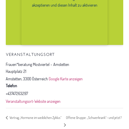
akzeptieren und diesen Inhalt zu
akzeptieren und diesen Inhalt zu aktivieren
aktivieren
VERANSTALTUNGSORT
Frauen*beratung Mostviertel – Amstetten
Hauptplatz 21
Amstetten
,
3300
Österreich
Google Karte anzeigen
Telefon
+43747263297
Veranstaltungsort-Website anzeigen
Offene Gruppe: „Schwerkrank“- und jetzt?
Vortrag „Hormone im weiblichen Zyklus“