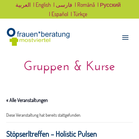
العربية
| English
| فارسی
| Română
| Русский
| Español
| Türkçe
Gruppen & Kurse
« Alle Veranstaltungen
Diese Veranstaltung hat bereits stattgefunden.
Stöpserltreffen – Holistic Pulsen