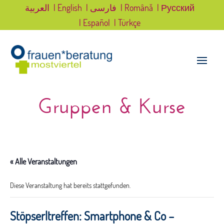
العربية
| English
| فارسی
| Română
| Русский
| Español
| Türkçe
Gruppen & Kurse
« Alle Veranstaltungen
Diese Veranstaltung hat bereits stattgefunden.
Stöpserltreffen: Smartphone & Co –