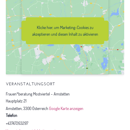
Klicke hier, um Marketing-Cookies zu
Klicke hier, um Marketing-Cookies zu
akzeptieren und diesen Inhalt zu
akzeptieren und diesen Inhalt zu aktivieren
aktivieren
VERANSTALTUNGSORT
Frauen*beratung Mostviertel – Amstetten
Hauptplatz 21
Amstetten
,
3300
Österreich
Google Karte anzeigen
Telefon
+43747263297