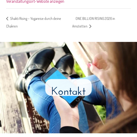
Veranstaltungsort-Website anzeigen
ONE BILLION RISING 2026 in
Shakti Rising – Yogareise durch deine
Chakren
Amstetten
Kontakt