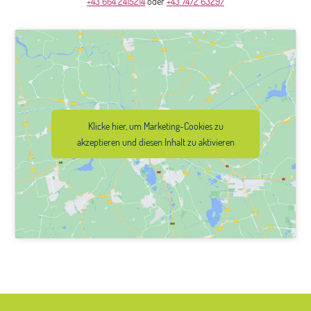
+43 664 2415214
oder
+43 7472 63297
Klicke hier, um Marketing-Cookies zu
akzeptieren und diesen Inhalt zu aktivieren