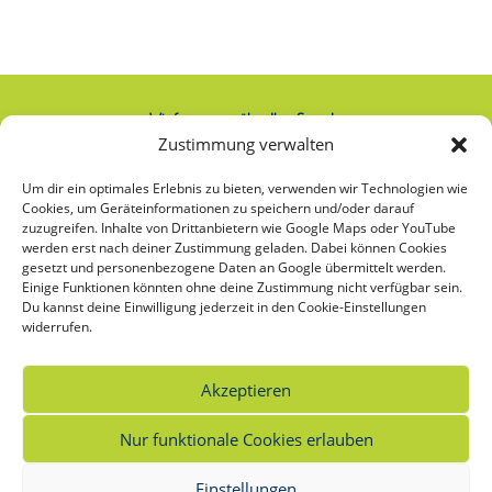
Wir freuen uns über Ihre Spende:
Zustimmung verwalten
IBAN: AT74 2020 2000 0000 2063
Um dir ein optimales Erlebnis zu bieten, verwenden wir Technologien wie
Cookies, um Geräteinformationen zu speichern und/oder darauf
zuzugreifen. Inhalte von Drittanbietern wie Google Maps oder YouTube
werden erst nach deiner Zustimmung geladen. Dabei können Cookies
Was bedeutet das Sternchen bei
gesetzt und personenbezogene Daten an Google übermittelt werden.
Einige Funktionen könnten ohne deine Zustimmung nicht verfügbar sein.
Frauen*?
Du kannst deine Einwilligung jederzeit in den Cookie-Einstellungen
widerrufen.
Unsere frauenspezifischen Angebote richten sich an alle, die sich selbst als Frau*
verstehen oder als Frau* sozialisiert wurden. Das Sternchen bei Frauen
*
soll die
Vielfalt der möglichen Bedeutungen und Identitäten von Frauen* sichtbar
Akzeptieren
machen.
Nur funktionale Cookies erlauben
Einstellungen