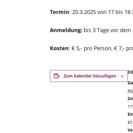
Termin
: 20.3.2025 von 17 bis 18
Anmeldung:
bis 3 Tage vor dem
Kosten
: € 5,- pro Person, € 7,- p
D
Zum Kalender hinzufügen
Da
Mä
Zei
17
Ein
€5
Ve