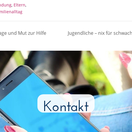
ndung
,
Eltern
,
milienalltag
age und Mut zur Hilfe
Jugendliche – nix für schwa
Kontakt