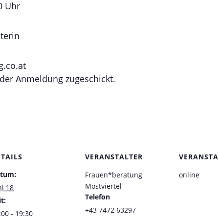
0 Uhr
terin
.co.at
 der Anmeldung zugeschickt.
ETAILS
VERANSTALTER
VERANSTA
tum:
Frauen*beratung
online
Mostviertel
ni 18
Telefon
t:
+43 7472 63297
:00 - 19:30