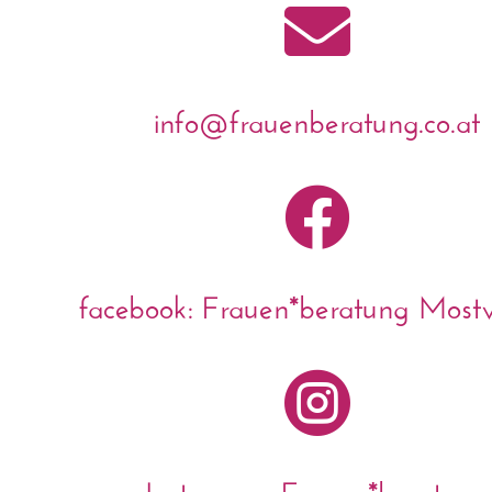

info@frauenberatung.co.at

facebook: Frauen*beratung Mostvi

Instagram: Frauen*beratung