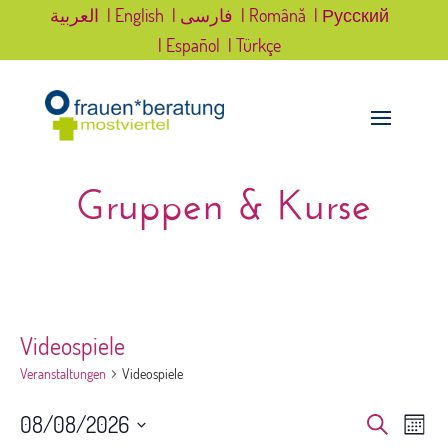
العربية
| English
| فارسی
| Română
| Русский
| Español
| Türkçe
Gruppen & Kurse
Videospiele
Veranstaltungen
Videospiele
Veranst
Ver
08/08/2026
Suche
Monat
Ans
Suche