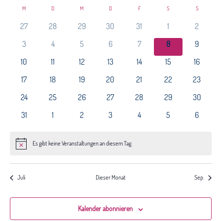
Datum
Nav
Kalender
und
M
MONTAG
D
DIENSTAG
M
MITTWOCH
D
DONNERSTAG
F
FREITAG
S
SAMSTAG
S
SONNTAG
wählen.
von
Ansichte
27
28
29
30
31
1
2
Veranstaltungen
Navigat
3
4
5
6
7
8
9
10
11
12
13
14
15
16
17
18
19
20
21
22
23
24
25
26
27
28
29
30
31
1
2
3
4
5
6
Es gibt keine Veranstaltungen an diesem Tag.
Hinweis
Juli
Dieser Monat
Sep.
Kalender abonnieren