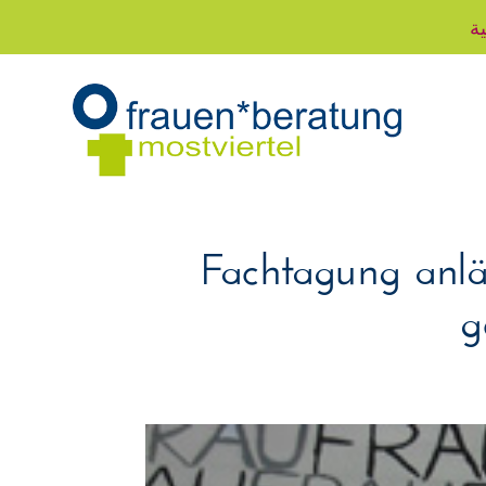
ية
Fachtagung anlä
g