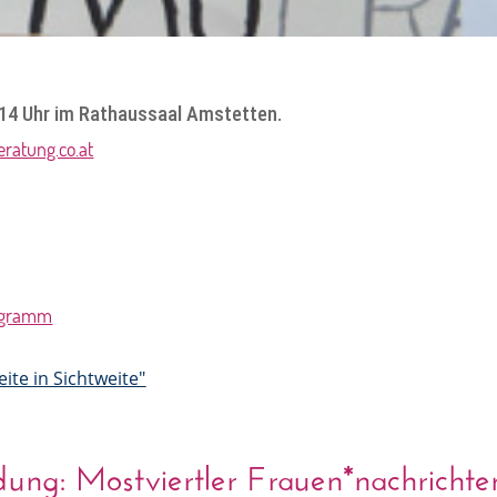
 14 Uhr im Rathaussaal Amstetten.
ratung.co.at
ite in Sichtweite"
ng: Mostviertler Frauen*nachrichten