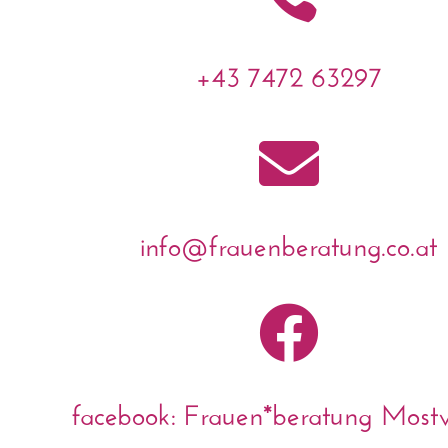
+43 7472 63297

info@frauenberatung.co.at

facebook: Frauen*beratung Mostvi