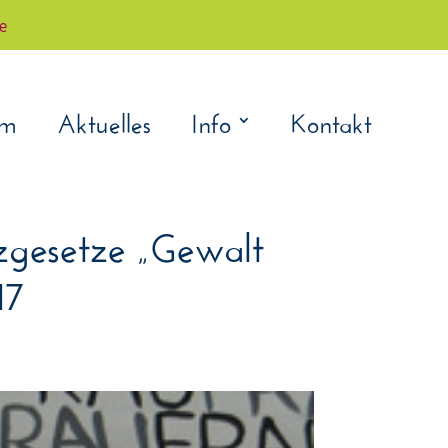
çe
am
Aktuelles
Info
Kontakt
zgesetze „Gewalt
17