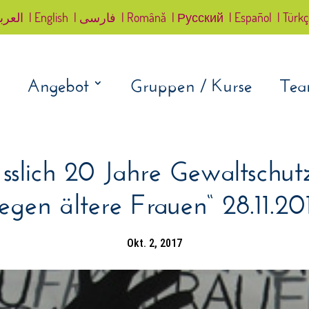
العرب
| English
| فارسی
| Română
| Русский
| Español
| Türk
Angebot
Gruppen / Kurse
Te
sslich 20 Jahre Gewaltschut
egen ältere Frauen“ 28.11.20
Okt. 2, 2017