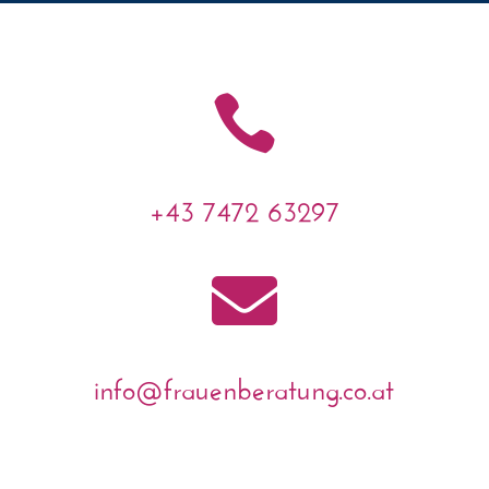

+43 7472 63297

info@frauenberatung.co.at