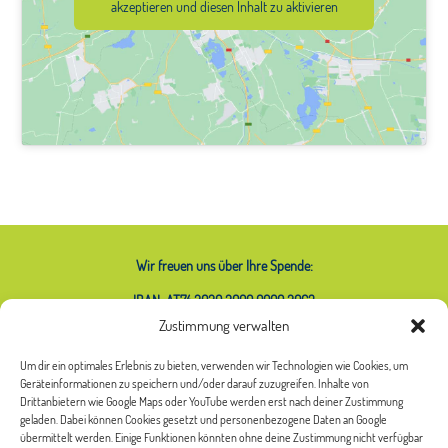
akzeptieren und diesen Inhalt zu aktivieren
Wir freuen uns über Ihre Spende:
IBAN: AT74 2020 2000 0000 2063
Zustimmung verwalten
Um dir ein optimales Erlebnis zu bieten, verwenden wir Technologien wie Cookies, um
Geräteinformationen zu speichern und/oder darauf zuzugreifen. Inhalte von
Was bedeutet das Sternchen bei
Drittanbietern wie Google Maps oder YouTube werden erst nach deiner Zustimmung
geladen. Dabei können Cookies gesetzt und personenbezogene Daten an Google
Frauen*?
übermittelt werden. Einige Funktionen könnten ohne deine Zustimmung nicht verfügbar