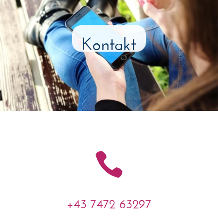
Kontakt

+43 7472 63297