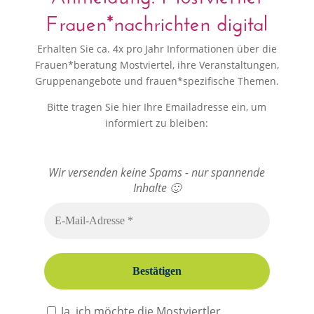
Frauen*nachrichten digital
Erhalten Sie ca. 4x pro Jahr Informationen über die
Frauen*beratung Mostviertel, ihre Veranstaltungen,
Gruppenangebote und frauen*spezifische Themen.
Bitte tragen Sie hier Ihre Emailadresse ein, um
informiert zu bleiben:
Wir versenden keine Spams - nur spannende
Bitte dieses Feld leer lassen
Inhalte 🙂
Ja, ich möchte die Mostviertler