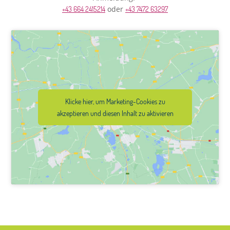
oder
+43 664 2415214
+43 7472 63297
Klicke hier, um Marketing-Cookies zu
akzeptieren und diesen Inhalt zu aktivieren