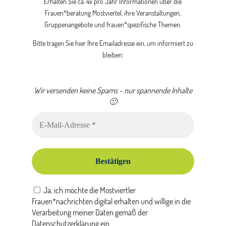
Erhalten Sie ca. 4x pro Jahr Informationen über die
Frauen*beratung Mostviertel, ihre Veranstaltungen,
Gruppenangebote und frauen*spezifische Themen.
Bitte tragen Sie hier Ihre Emailadresse ein, um informiert zu
bleiben:
Wir versenden keine Spams - nur spannende Inhalte
Bitte dieses Feld leer lassen
🙂
Ja, ich möchte die Mostviertler
Frauen*nachrichten digital erhalten und willige in die
Verarbeitung meiner Daten gemäß der
Datenschutzerklärung ein.