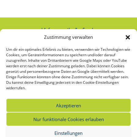
Wir freuen uns über Ihre Spende:
Zustimmung verwalten
IBAN: AT74 2020 2000 0000 2063
Um dir ein optimales Erlebnis zu bieten, verwenden wir Technologien wie
Cookies, um Geräteinformationen zu speichern und/oder darauf
zuzugreifen. Inhalte von Drittanbietern wie Google Maps oder YouTube
werden erst nach deiner Zustimmung geladen. Dabei können Cookies
Was bedeutet das Sternchen bei
gesetzt und personenbezogene Daten an Google übermittelt werden.
Einige Funktionen könnten ohne deine Zustimmung nicht verfügbar sein.
Frauen*?
Du kannst deine Einwilligung jederzeit in den Cookie-Einstellungen
widerrufen.
Unsere frauenspezifischen Angebote richten sich an alle, die sich selbst als Frau*
verstehen oder als Frau* sozialisiert wurden. Das Sternchen bei Frauen
*
soll die
Vielfalt der möglichen Bedeutungen und Identitäten von Frauen* sichtbar
Akzeptieren
machen.
Nur funktionale Cookies erlauben
Einstellungen