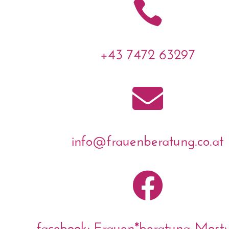

+43 7472 63297

info@frauenberatung.co.at

facebook: Frauen*beratung Mostvi