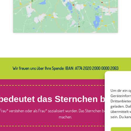
Wir freuen uns über Ihre Spende: IBAN: AT74 2020 2000 0000 2063
Um dir ein o
Geräteinform
bedeutet das Sternchen bei Fra
Drittanbiet
geladen. Da
s Frau* verstehen oder als Frau* sozialisiert wurden. Das Sternchen bei Frauen
*
soll d
übermittelt
sein. Du kan
machen.