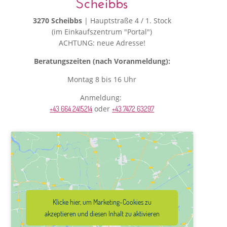
Scheibbs
3270 Scheibbs
| Hauptstraße 4 / 1. Stock
(im Einkaufszentrum "Portal")
ACHTUNG: neue Adresse!
Beratungszeiten (nach Voranmeldung):
Montag 8 bis 16 Uhr
Anmeldung:
oder
+43 664 2415214
+43 7472 63297
Klicke hier, um Marketing-Cookies zu
akzeptieren und diesen Inhalt zu aktivieren