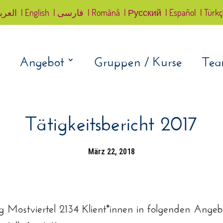
العرب
| English
| فارسی
| Română
| Русский
| Español
| Türk
Angebot
Gruppen / Kurse
Te
Tätigkeitsbericht 2017
März 22, 2018
g Mostviertel
2134
Klient*innen in folgenden Angeb