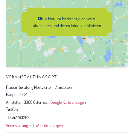
Klicke hier, um Marketing-Cookies zu
Klicke hier, um Marketing-Cookies zu
akzeptieren und diesen Inhalt zu
akzeptieren und diesen Inhalt zu aktivieren
aktivieren
VERANSTALTUNGSORT
Frauen*beratung Mostviertel – Amstetten
Hauptplatz 21
Amstetten
,
3300
Österreich
Google Karte anzeigen
Telefon
+43747263297
Veranstaltungsort-Website anzeigen