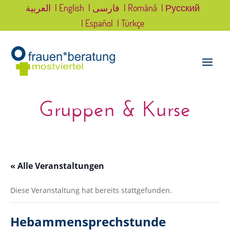
العربية
| English
| فارسی
| Română
| Русский
| Español
| Türkçe
Gruppen & Kurse
« Alle Veranstaltungen
Diese Veranstaltung hat bereits stattgefunden.
Hebammensprechstunde