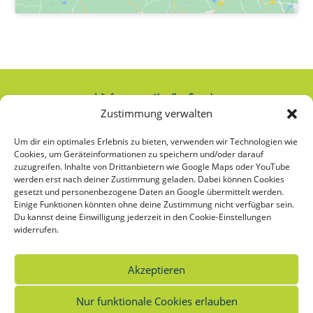
Wir freuen uns über Ihre Spende:
Zustimmung verwalten
IBAN: AT74 2020 2000 0000 2063
Um dir ein optimales Erlebnis zu bieten, verwenden wir Technologien wie
Cookies, um Geräteinformationen zu speichern und/oder darauf
zuzugreifen. Inhalte von Drittanbietern wie Google Maps oder YouTube
werden erst nach deiner Zustimmung geladen. Dabei können Cookies
Was bedeutet das Sternchen bei
gesetzt und personenbezogene Daten an Google übermittelt werden.
Einige Funktionen könnten ohne deine Zustimmung nicht verfügbar sein.
Frauen*?
Du kannst deine Einwilligung jederzeit in den Cookie-Einstellungen
widerrufen.
Unsere frauenspezifischen Angebote richten sich an alle, die sich selbst als Frau*
verstehen oder als Frau* sozialisiert wurden. Das Sternchen bei Frauen
*
soll die
Vielfalt der möglichen Bedeutungen und Identitäten von Frauen* sichtbar
Akzeptieren
machen.
Nur funktionale Cookies erlauben