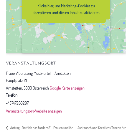
Klicke hier, um Marketing-Cookies zu
Klicke hier, um Marketing-Cookies zu
akzeptieren und diesen Inhalt zu
akzeptieren und diesen Inhalt zu aktivieren
aktivieren
VERANSTALTUNGSORT
Frauen*beratung Mostviertel – Amstetten
Hauptplatz 21
Amstetten
,
3300
Österreich
Google Karte anzeigen
Telefon
+43747263297
Veranstaltungsort-Website anzeigen
Austausch und Kreatives Tanzen für
Vortrag: „Darf ich das fordern?“- Frauen und ihr