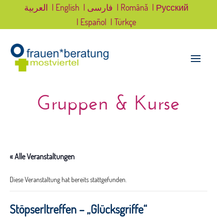
العربية
| English
| فارسی
| Română
| Русский
| Español
| Türkçe
Gruppen & Kurse
« Alle Veranstaltungen
Diese Veranstaltung hat bereits stattgefunden.
Stöpserltreffen – „Glücksgriffe“