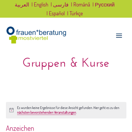
العربية
| English
| فارسی
| Română
| Русский
| Español
| Türkçe
Gruppen & Kurse
Es wurden keine Ergebnisse für diese Ansicht gefunden. Hier geht es zu den
Hinweis
nächsten bevorstehenden Veranstaltungen
.
Anzeichen