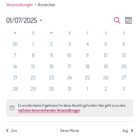
Veranstaltungen
Anzeichen
Veranst
Ver
01/07/2025
Suche
Monat
Ans
Suche
Datum
Nav
Kalender
und
M
MONTAG
D
DIENSTAG
M
MITTWOCH
D
DONNERSTAG
F
FREITAG
S
SAMSTAG
S
SONNTAG
wählen.
von
Ansichte
30
1
2
3
4
5
6
Veranstaltungen
Navigat
7
8
9
10
11
12
13
14
15
16
17
18
19
20
21
22
23
24
25
26
27
28
29
30
31
1
2
3
Es wurden keine Ergebnisse für diese Ansicht gefunden. Hier geht es zu den
Hinweis
nächsten bevorstehenden Veranstaltungen
.
Juni
Dieser Monat
Aug.