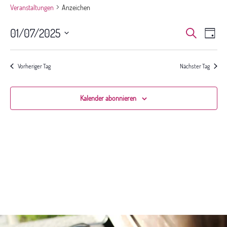
Veranstaltungen
Anzeichen
Veranst
Ver
01/07/2025
Suche
Tag
Ans
Suche
Datum
Nav
und
wählen.
Ansichte
Vorheriger Tag
Nächster Tag
Navigat
Kalender abonnieren