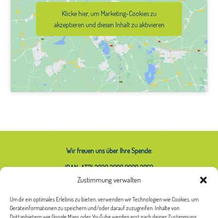
Klicke hier, um Marketing-Cookies zu
akzeptieren und diesen Inhalt zu aktivieren
Wir freuen uns über Ihre Spende:
IBAN: AT74 2020 2000 0000 2063
Zustimmung verwalten
Um dir ein optimales Erlebnis zu bieten, verwenden wir Technologien wie Cookies, um
Geräteinformationen zu speichern und/oder darauf zuzugreifen. Inhalte von
Was bedeutet das Sternchen bei
Drittanbietern wie Google Maps oder YouTube werden erst nach deiner Zustimmung