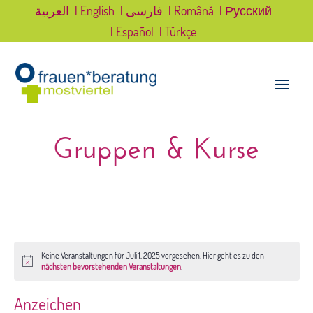
العربية
| English
| فارسی
| Română
| Русский
| Español
| Türkçe
Gruppen & Kurse
Keine Veranstaltungen für Juli 1, 2025 vorgesehen. Hier geht es zu den
Hinweis
nächsten bevorstehenden Veranstaltungen
.
Anzeichen