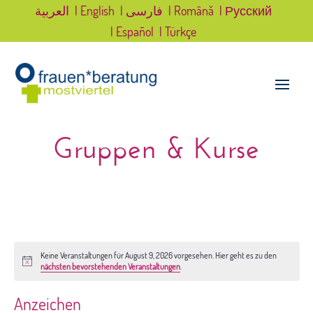
العربية
| English
| فارسی
| Română
| Русский
| Español
| Türkçe
Gruppen & Kurse
Keine Veranstaltungen für August 9, 2026 vorgesehen. Hier geht es zu den
Hinweis
nächsten bevorstehenden Veranstaltungen
.
Anzeichen