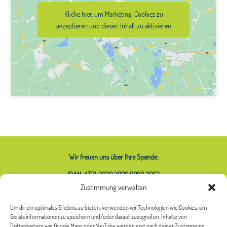
Klicke hier, um Marketing-Cookies zu
akzeptieren und diesen Inhalt zu aktivieren
Wir freuen uns über Ihre Spende:
IBAN: AT74 2020 2000 0000 2063
Zustimmung verwalten
Um dir ein optimales Erlebnis zu bieten, verwenden wir Technologien wie Cookies, um
Geräteinformationen zu speichern und/oder darauf zuzugreifen. Inhalte von
Was bedeutet das Sternchen bei
Drittanbietern wie Google Maps oder YouTube werden erst nach deiner Zustimmung