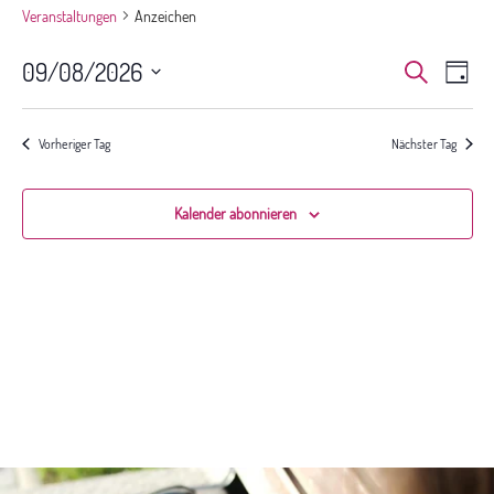
Veranstaltungen
Anzeichen
Veranst
Ver
09/08/2026
Suche
Tag
Ans
Suche
Datum
Nav
und
wählen.
Ansichte
Vorheriger Tag
Nächster Tag
Navigat
Kalender abonnieren