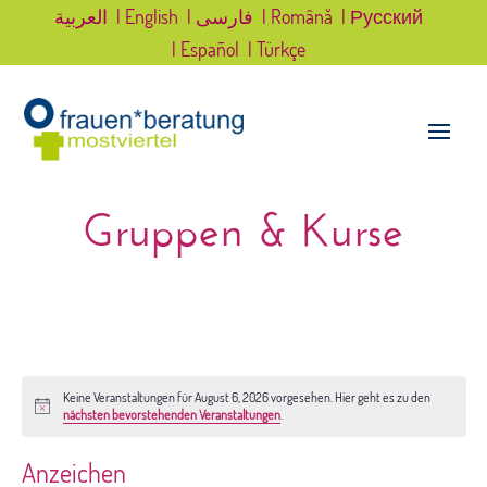
العربية
| English
| فارسی
| Română
| Русский
| Español
| Türkçe
Gruppen & Kurse
Keine Veranstaltungen für August 6, 2026 vorgesehen. Hier geht es zu den
Hinweis
nächsten bevorstehenden Veranstaltungen
.
Anzeichen