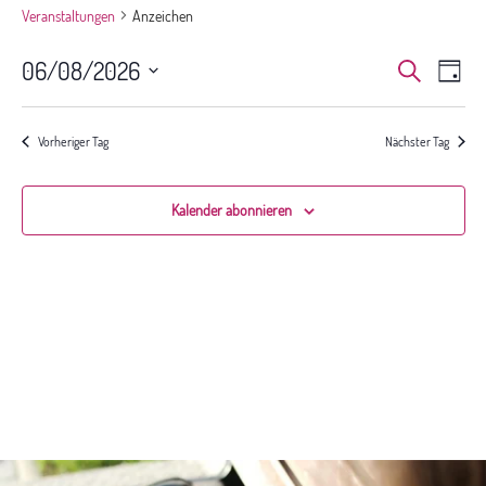
Veranstaltungen
Anzeichen
Veranst
Ver
06/08/2026
Suche
Tag
Ans
Suche
Datum
Nav
und
wählen.
Ansichte
Vorheriger Tag
Nächster Tag
Navigat
Kalender abonnieren