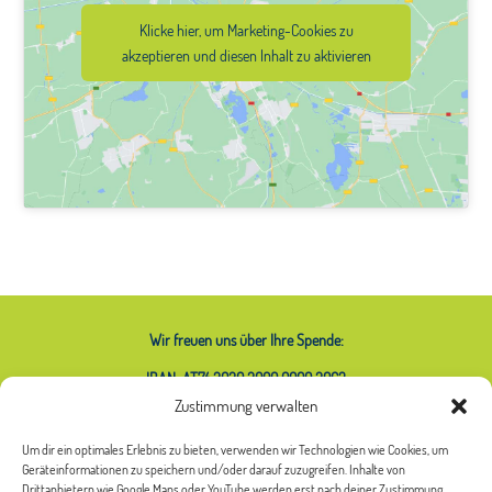
Klicke hier, um Marketing-Cookies zu
akzeptieren und diesen Inhalt zu aktivieren
Wir freuen uns über Ihre Spende:
IBAN: AT74 2020 2000 0000 2063
Zustimmung verwalten
Um dir ein optimales Erlebnis zu bieten, verwenden wir Technologien wie Cookies, um
Geräteinformationen zu speichern und/oder darauf zuzugreifen. Inhalte von
Was bedeutet das Sternchen bei
Drittanbietern wie Google Maps oder YouTube werden erst nach deiner Zustimmung