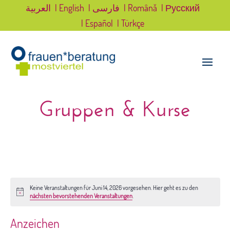
العربية
| English
| فارسی
| Română
| Русский
| Español
| Türkçe
Gruppen & Kurse
Keine Veranstaltungen für Juni 14, 2026 vorgesehen. Hier geht es zu den
Hinweis
nächsten bevorstehenden Veranstaltungen
.
Anzeichen