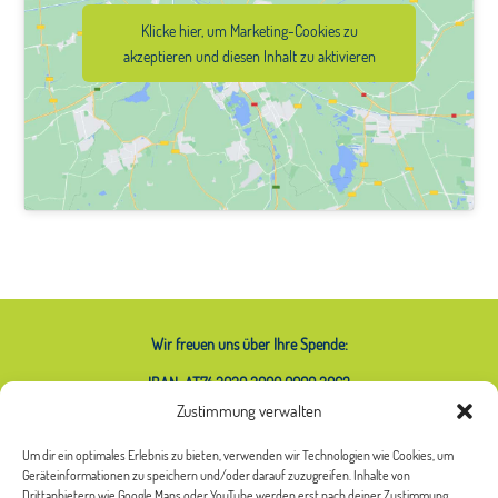
Klicke hier, um Marketing-Cookies zu
akzeptieren und diesen Inhalt zu aktivieren
Wir freuen uns über Ihre Spende:
IBAN: AT74 2020 2000 0000 2063
Zustimmung verwalten
Um dir ein optimales Erlebnis zu bieten, verwenden wir Technologien wie Cookies, um
Geräteinformationen zu speichern und/oder darauf zuzugreifen. Inhalte von
Was bedeutet das Sternchen bei
Drittanbietern wie Google Maps oder YouTube werden erst nach deiner Zustimmung