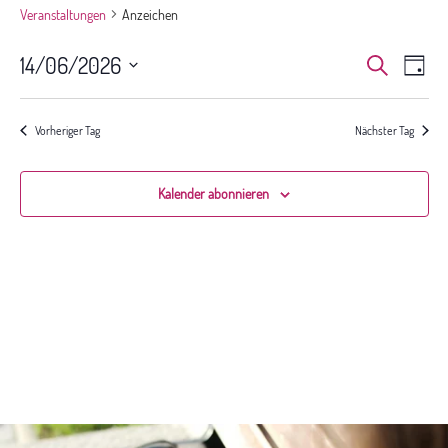
Veranstaltungen
Anzeichen
Veranst
Ver
14/06/2026
Suche
Tag
Ans
Suche
Datum
Nav
und
wählen.
Ansichte
Vorheriger Tag
Nächster Tag
Navigat
Kalender abonnieren