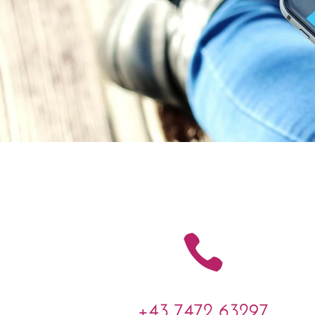

+43 7472 63297