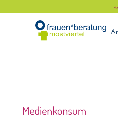
ية
An
Medienkonsum