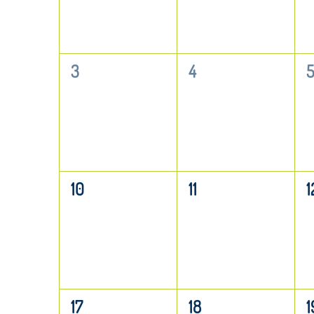
0
0
3
4
5
Veranstaltungen,
Veranstaltungen,
V
0
0
10
11
1
Veranstaltungen,
Veranstaltungen,
V
0
0
17
18
1