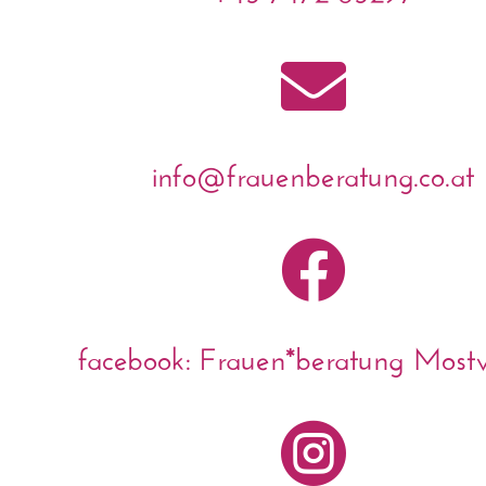

info@frauenberatung.co.at

facebook: Frauen*beratung Mostvi
