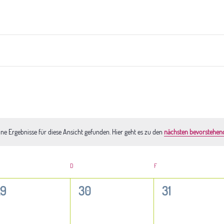
ne Ergebnisse für diese Ansicht gefunden. Hier geht es zu den
nächsten bevorstehen
Hinweis
TWOCH
D
DONNERSTAG
F
FREITAG
0
0
0
29
30
31
eranstaltungen,
Veranstaltungen,
Veranstaltun