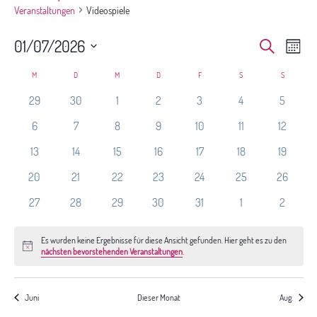
Veranstaltungen
Videospiele
Veranst
Ver
01/07/2026
Suche
Monat
Ans
Suche
Datum
Nav
Kalender
und
M
MONTAG
D
DIENSTAG
M
MITTWOCH
D
DONNERSTAG
F
FREITAG
S
SAMSTAG
S
SONNTAG
wählen.
von
Ansichte
29
30
1
2
3
4
5
Veranstaltungen
Navigat
6
7
8
9
10
11
12
13
14
15
16
17
18
19
20
21
22
23
24
25
26
27
28
29
30
31
1
2
Es wurden keine Ergebnisse für diese Ansicht gefunden. Hier geht es zu den
Hinweis
nächsten bevorstehenden Veranstaltungen
.
Juni
Dieser Monat
Aug.