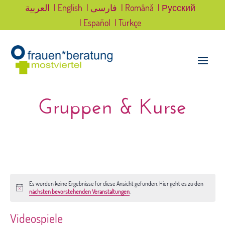
العربية
| English
| فارسی
| Română
| Русский
| Español
| Türkçe
Gruppen & Kurse
Es wurden keine Ergebnisse für diese Ansicht gefunden. Hier geht es zu den
Hinweis
nächsten bevorstehenden Veranstaltungen
.
Videospiele