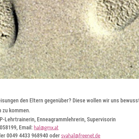
isungen den Eltern gegenüber? Diese wollen wir uns bewuss
ern zu kommen.
NLP-Lehrtrainerin, Enneagrammlehrerin, Supervisorin
hal@gmx.at
058199, Email:
svaha1@freenet.de
oder 0049 4433 968940 oder