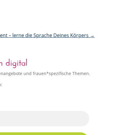
t – lerne die Sprache Deines Körpers
→
 digital
ppenangebote und frauen*spezifische Themen.
n: