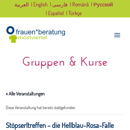
العربية
| English
| فارسی
| Română
| Русский
| Español
| Türkçe
Gruppen & Kurse
« Alle Veranstaltungen
Diese Veranstaltung hat bereits stattgefunden.
Stöpserltreffen – die Hellblau-Rosa-Falle