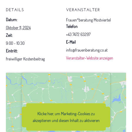
DETAILS
VERANSTALTER
Datum:
Frauen*beratung Mostviertel
Telefon
Oktober 11, 2024
+43 7472 63297
Zeit:
E-Mail
9:00 - 10:30
info@frauenberatung.co.at
Eintritt:
Veranstalter-Website anzeigen
freiwilliger Kostenbeitrag
Klicke hier, um Marketing-Cookies zu
Klicke hier, um Marketing-Cookies zu
akzeptieren und diesen Inhalt zu
akzeptieren und diesen Inhalt zu aktivieren
aktivieren