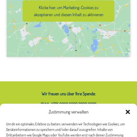
Klicke hier, um Marketing-Cookies zu
akzeptieren und diesen Inhalt zu aktivieren
Wir freuen uns über Ihre Spende:
IBAN: AT74 2020 2000 0000 2063
Zustimmung verwalten
Um dir ein optimales Erlebnis zu bieten, verwenden wir Technologien wie Cookies, um
Geräteinformationen zu speichern und/oder darauf zuzugreifen. Inhalte von
Was bedeutet das Sternchen bei
Drittanbietern wie Google Maps oder YouTube werden erst nach deiner Zustimmung